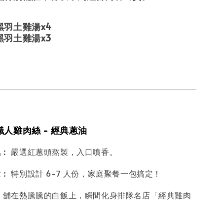
黑羽土雞湯x4
羽土雞湯x3
人雞肉絲 - 經典蔥油
氣：
嚴選紅蔥頭熬製，入口噴香。
量：
特別設計 6-7 人份，家庭聚餐一包搞定！
：
舖在熱騰騰的白飯上，瞬間化身排隊名店「經典雞肉