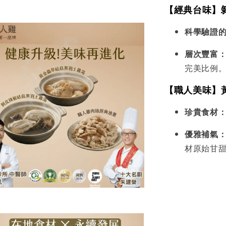
【經典台味】
科學驗證
層次豐富
完美比例
【職人美味】
珍貴食材
優雅補氣
材原始甘