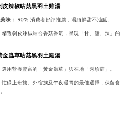
剝皮辣椒咕菇黑羽土雞湯
的美味：
90% 消費者好評推薦，湯頭鮮甜不油膩。
：
精選剝皮辣椒結合香菇香氣，呈現「甘、甜、辣」的
。
黃金蟲草咕菇黑羽土雞湯
：
選用營養豐富的「黃金蟲草」與在地「秀珍菇」。
：
忙碌上班族、外宿族及午夜暖胃的最佳選擇，保留食
甜。