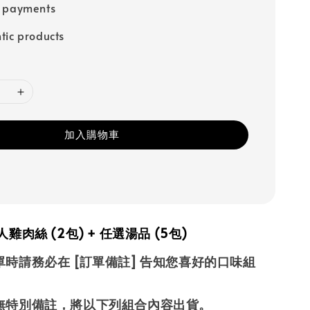
e payments
tic products
加入購物車
雞肉絲 (2包) + 任選湯品 (5包)
單時請務必在
[訂單備註]
告知您喜好的口味組
無特別備註，
將以下列組合內容出貨。