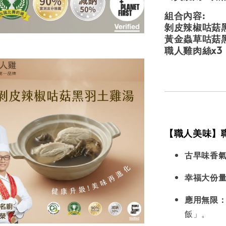
組合內容:
剝皮辣椒咕菇
黃金蟲草咕菇黑
職人雞肉絲x3
【職人美味】職
古早味香
幸福大份
應用無限
飯」。