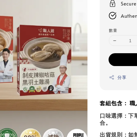
Secur
Authen
數量
分享
套組包含：
職人
口味選擇：
下
合。
出貨規則：
如