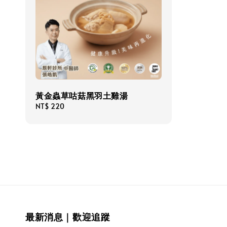
黃金蟲草咕菇黑羽土雞湯
Regular
NT$ 220
price
最新消息｜歡迎追蹤