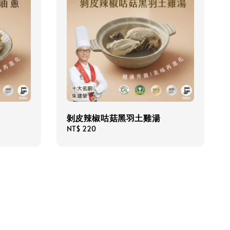
剝皮辣椒咕菇黑羽土雞湯
Regular
NT$ 220
price