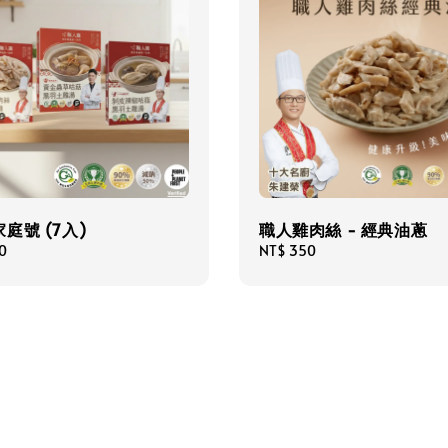
庭號 (7入)
職人雞肉絲 - 經典油蔥
0
Regular
NT$ 350
price