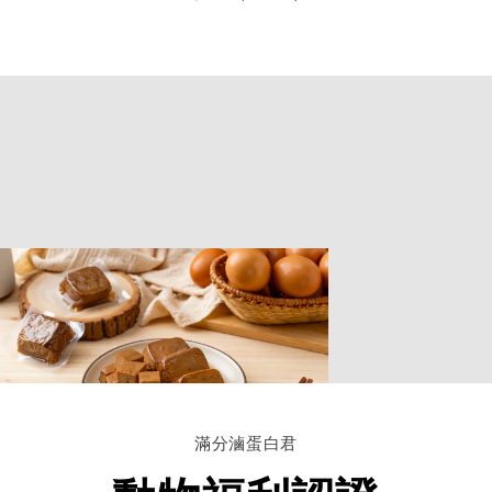
滿分滷蛋白君