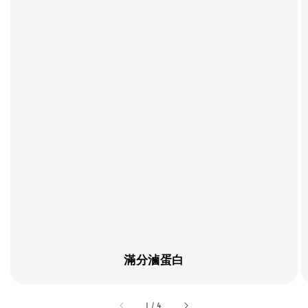
滿分滷蛋白
accessibility.of
1
/
4