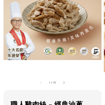
1
/
13
職人雞肉絲 - 經典油蔥