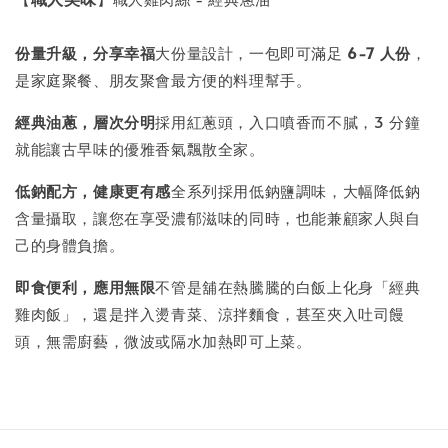
份量升級，分享幸福
大份量設計，一包即可滿足
6-7 人份
，
是家庭聚餐、朋友聚會最方便的料理幫手。
經典油蔥，層次分明
採用紅蔥頭，入口噴香而不膩，3 分鐘
就能讓古早味的優雅香氣飄散全家。
低鈉配方，健康更有感
全系列採用低鈉鹽調味，大幅降低鈉
含量攝取，讓您在享受濃郁滋味的同時，也能兼顧家人與自
己的身體負擔。
即食便利，應用無限
不管是舖在熱騰騰的白飯上化身「經典
雞肉飯」，還是拌入燙青菜、涼拌麵食，甚至夾入吐司饅
頭，無需廚藝，微波或隔水加熱即可上菜。